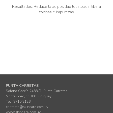
Resultados:
Reduce la adiposidad localizada, libera
toxinas e impurezas
PUNTA CARRETAS
Solano García 2488 /1, Punta Carretas
Montevideo, 11300. Uruguay
Tel.: 2710 2126
contacto@skincare.com.uy
www.skincare.com.uy