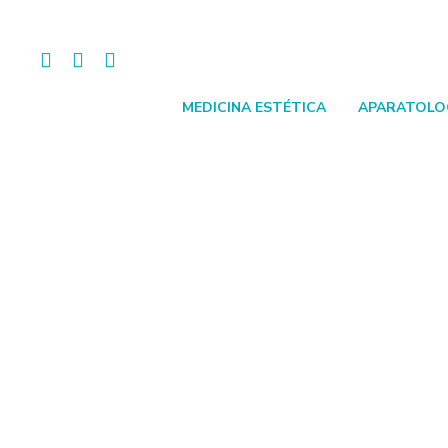
Skip
to
content
Facebook
Whatsapp
Instagram
MEDICINA ESTÉTICA
APARATOLO