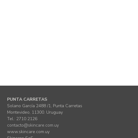
PUNTA CARRETAS
Solano García 2488 /1, Punta Carretas
Montevideo, 11300. Uruguay
Tel.: 2710 2126
contacto@skincare.com.uy
www.skincare.com.uy