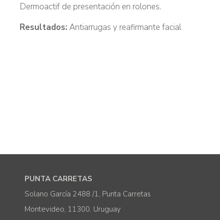
Dermoactif de presentación en rolones.
Resultados:
Antiarrugas y reafirmante facial
PUNTA CARRETAS
Solano García 2488 /1, Punta Carretas
Montevideo, 11300. Uruguay