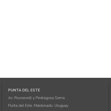
PUNTA DEL ESTE
Av. Roosevelt y Pedragosa Sierra
Punta del Este, Maldonado. Uruguay