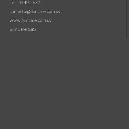
Tel.: 4249 1537
contacto@skincare.com.uy
www.skincare.com.uy
SkinCare SaS