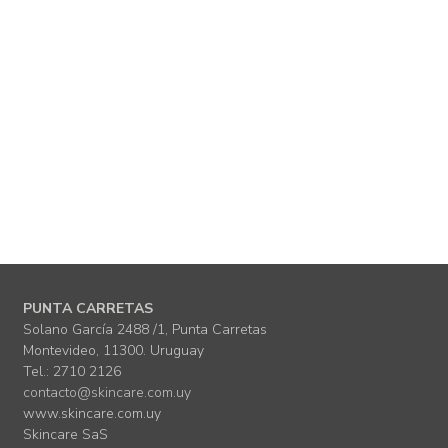
PUNTA CARRETAS
Solano García 2488 /1, Punta Carretas
Montevideo, 11300. Uruguay
Tel.: 2710 2126
contacto@skincare.com.uy
www.skincare.com.uy
Skincare SaS