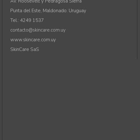
Av. Roosevelt y Pedragosa Sierra
Punta del Este, Maldonado. Uruguay
Tel.: 4249 1537
contacto@skincare.com.uy
www.skincare.com.uy
SkinCare SaS