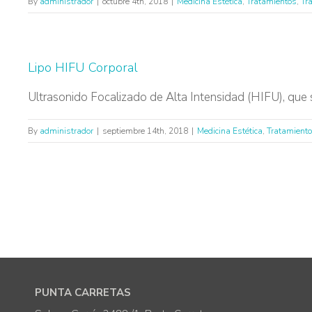
By
administrador
|
octubre 4th, 2018
|
Medicina Estética
,
Tratamientos
,
Tr
Lipo HIFU Corporal
Ultrasonido Focalizado de Alta Intensidad (HIFU), que se
By
administrador
|
septiembre 14th, 2018
|
Medicina Estética
,
Tratamient
PUNTA CARRETAS