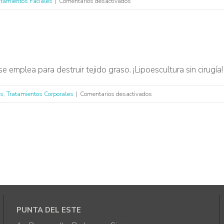
atamientos Faciales
|
Comentarios desactivados
HIFU
Facial
 emplea para destruir tejido graso. ¡Lipoescultura sin cirugía!
en
os
,
Tratamientos Corporales
|
Comentarios desactivados
Lipo
HIFU
Corporal
PUNTA DEL ESTE