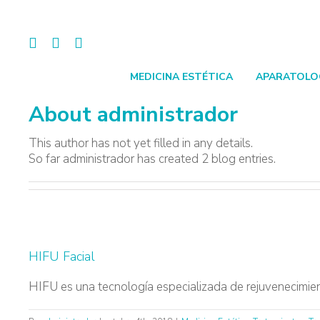
Skip
to
content
Facebook
Whatsapp
Instagram
MEDICINA ESTÉTICA
APARATOLO
About
administrador
This author has not yet filled in any details.
So far administrador has created 2 blog entries.
HIFU Facial
HIFU es una tecnología especializada de rejuvenecimient